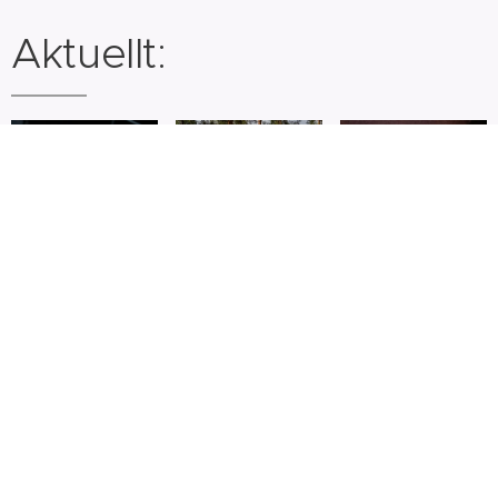
Aktuellt:
07.08.2026
26.06.2026
Work in
VILSE -
progress
Turné
11.06.2026
- La Folia
Östergötland
Högtidssam
06.06.2026
12.02.2026
31.12.2025
Bacchi
Ett kärt
Nyårskonser
Tempel
besvär
2025
13.09.2025