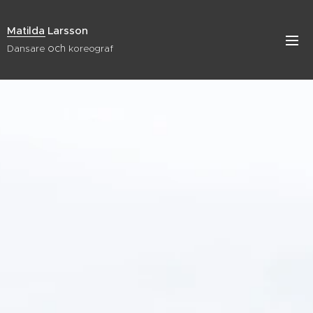
Matilda Larsson
och
Dansare
koreograf