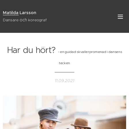
Matilda Larsson
och
Dansare
koreograf
Har du hört?
- en guidad skvallerpromenad i dansens
tecken
11.09.2021