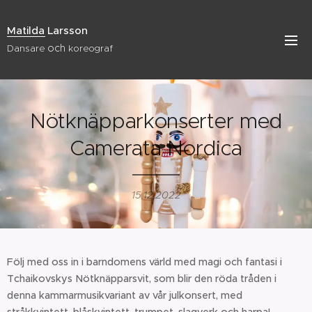
Matilda Larsson
och
Dansare
koreograf
Nötknäpparkonserter med
Camerata Nordica
15.12.2022
Följ med oss in i barndomens värld med magi och fantasi i
Tchaikovskys Nötknäpparsvit, som blir den röda tråden i
denna kammarmusikvariant av vår julkonsert, med