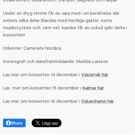
stråkkvintett, blåskvintett, trumpet, slagverk och harpa!
Under en dryg timme får du vara med i en berättelse där
svitens olika delar blandas med hemliga gäster, extra
musikstycken och, vem vet, kanske får du också själv delta i
konserten!
Orkester: Camerata Nordica
Koreografi och dansframträdande: Matilda Larsson
Läs mer om konserten 14 december i
Västervik här
Läs mer om konserten 15 december i
Kalmar här
Läs mer om konserten 16 december i
Oskarshamn här
Share